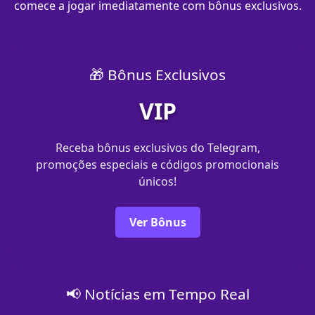
comece a jogar imediatamente com bônus exclusivos.
🎁 Bônus Exclusivos
VIP
Receba bônus exclusivos do Telegram,
promoções especiais e códigos promocionais
únicos!
Ver Bônus
📢 Notícias em Tempo Real