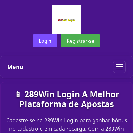
Login
Registrar-se
Menu
📱 289Win Login A Melhor
Plataforma de Apostas
Cadastre-se na 289Win Login para ganhar bônus
no cadastro e em cada recarga. Com a 289Win