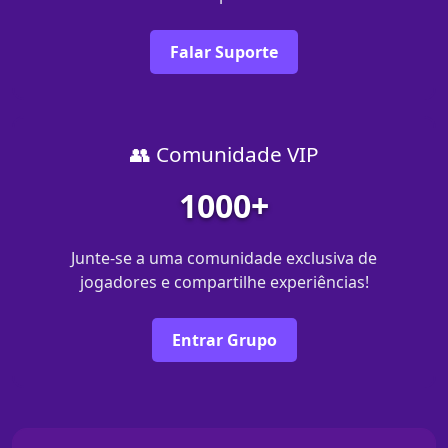
Falar Suporte
👥 Comunidade VIP
1000+
Junte-se a uma comunidade exclusiva de
jogadores e compartilhe experiências!
Entrar Grupo