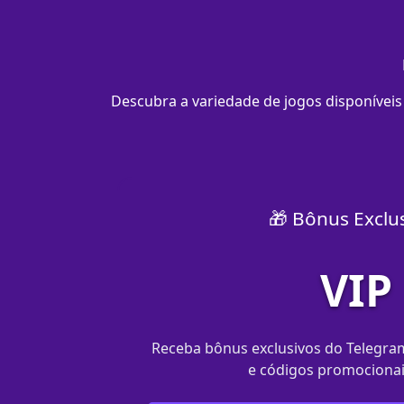
Descubra a variedade de jogos disponíveis 
🎁 Bônus Exclu
VIP
Receba bônus exclusivos do Telegra
e códigos promocionai