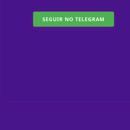
SEGUIR NO TELEGRAM