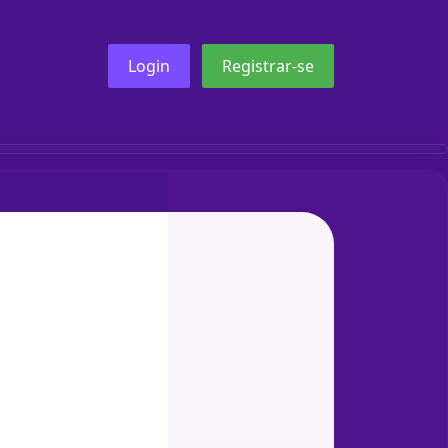
Login
Registrar-se