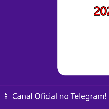
📱 Canal Oficial no Telegram!