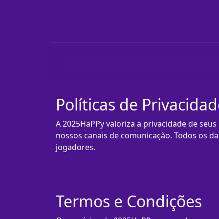
Políticas de Privacida
A 2025HaPPy valoriza a privacidade de seu
nossos canais de comunicação. Todos os dad
jogadores.
Termos e Condições