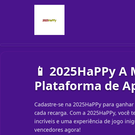
📱 2025HaPPy A 
Plataforma de A
Cadastre-se na 2025HaPPy para ganhar
cada recarga. Com a 2025HaPPy, você 
incríveis e uma experiência de jogo inig
vencedores agora!