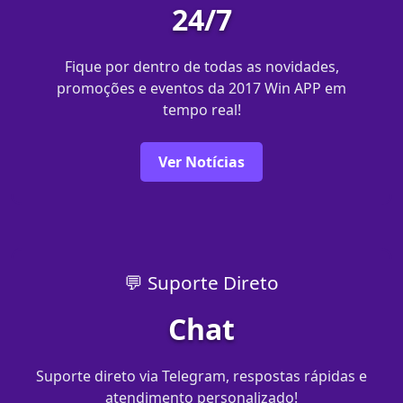
24/7
Fique por dentro de todas as novidades,
promoções e eventos da 2017 Win APP em
tempo real!
Ver Notícias
💬 Suporte Direto
Chat
Suporte direto via Telegram, respostas rápidas e
atendimento personalizado!