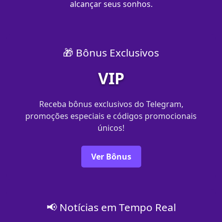
alcançar seus sonhos.
🎁 Bônus Exclusivos
VIP
Receba bônus exclusivos do Telegram,
promoções especiais e códigos promocionais
únicos!
Ver Bônus
📢 Notícias em Tempo Real