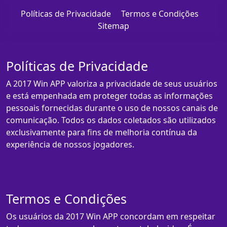
Políticas de Privacidade
Termos e Condições
Sitemap
Políticas de Privacidade
A 2017 Win APP valoriza a privacidade de seus usuários
e está empenhada em proteger todas as informações
pessoais fornecidas durante o uso de nossos canais de
comunicação. Todos os dados coletados são utilizados
exclusivamente para fins de melhoria contínua da
experiência de nossos jogadores.
Termos e Condições
Os usuários da 2017 Win APP concordam em respeitar