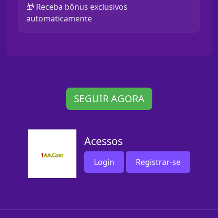
🎁 Receba bônus exclusivos
automaticamente
SEGUIR AGORA
Acessos
Login
Registrar-se