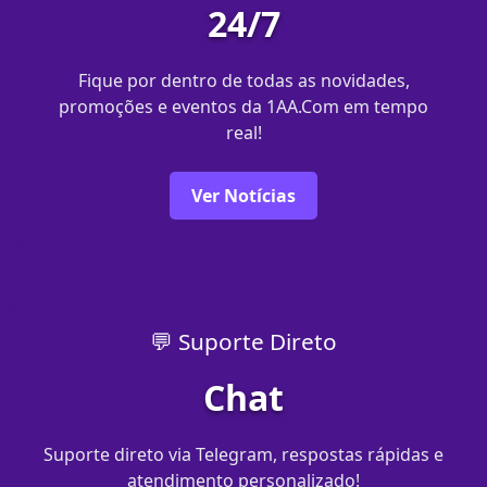
24/7
Fique por dentro de todas as novidades,
promoções e eventos da 1AA.Com em tempo
real!
Ver Notícias
💬 Suporte Direto
Chat
Suporte direto via Telegram, respostas rápidas e
atendimento personalizado!