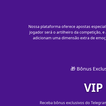
Nossa plataforma oferece apostas especial
jogador será o artilheiro da competição, 
adicionam uma dimensão extra de emoção 
🎁 Bônus Exclu
VIP
Receba bônus exclusivos do Telegra