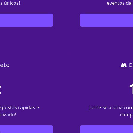
s únicos!
eventos da
reto
👥 
t
espostas rápidas e
Junte-se a uma com
lizado!
compa
e