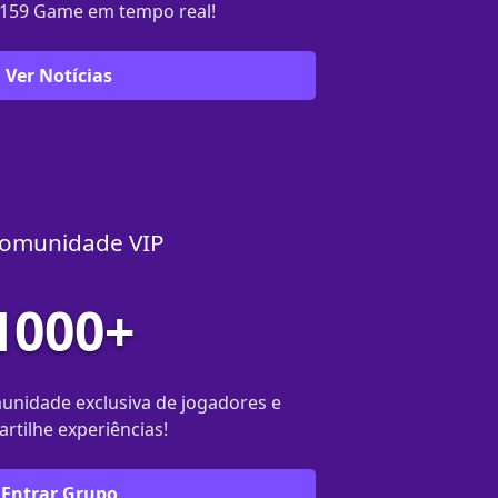
 159 Game em tempo real!
Ver Notícias
Comunidade VIP
1000+
unidade exclusiva de jogadores e
rtilhe experiências!
Entrar Grupo