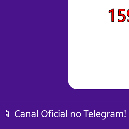
📱 Canal Oficial no Telegram!