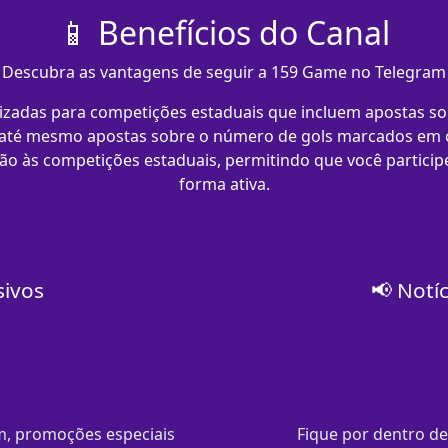
📱 Benefícios do Canal
Descubra as vantagens de seguir a 159 Game no Telegram
izadas para competições estaduais que incluem apostas so
e até mesmo apostas sobre o número de gols marcados em cl
às competições estaduais, permitindo que você participe d
forma ativa.
sivos
📢 Notí
m, promoções especiais
Fique por dentro d