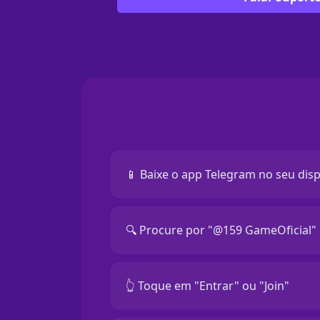
📱 Baixe o app Telegram no seu disp
🔍 Procure por "@159 GameOficial"
👆 Toque em "Entrar" ou "Join"