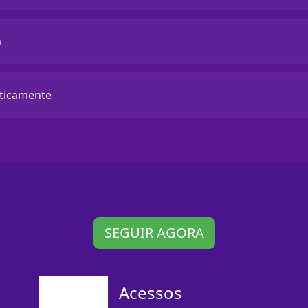
a
aticamente
SEGUIR AGORA
Acessos