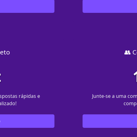
reto
👥 
t
espostas rápidas e
Junte-se a uma com
lizado!
compa
e