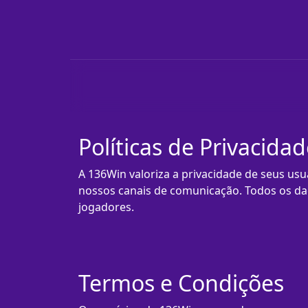
Políticas de Privacida
A 136Win valoriza a privacidade de seus us
nossos canais de comunicação. Todos os dad
jogadores.
Termos e Condições