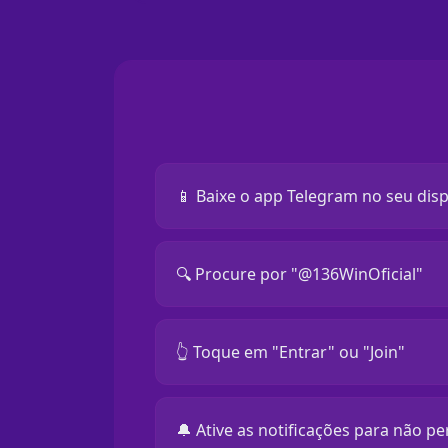
📱 Baixe o app Telegram no seu disp
🔍 Procure por "@136WinOficial"
👆 Toque em "Entrar" ou "Join"
🔔 Ative as notificações para não p