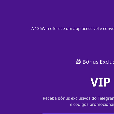
A 136Win oferece um app acessível e conven
🎁 Bônus Exclu
VIP
Receba bônus exclusivos do Telegra
e códigos promocionai